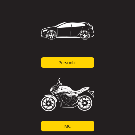
Personbil
MC