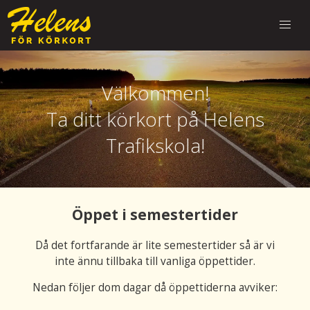
Välkommen!
Ta ditt körkort på Helens
Trafikskola!
Öppet i semestertider
Då det fortfarande är lite semestertider så är vi
inte ännu tillbaka till vanliga öppettider.
Nedan följer dom dagar då öppettiderna avviker: